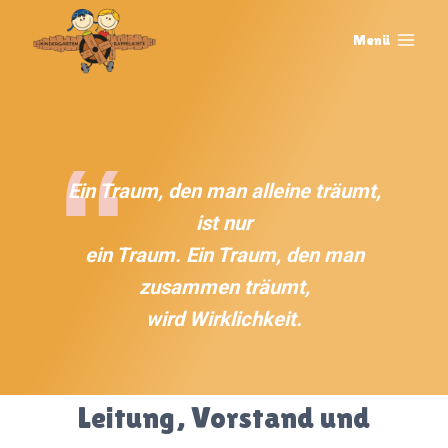
Zum
Inhalt
Menü
springen
Ein Traum, den man alleine träumt,
ist nur
ein Traum. Ein Traum, den man
zusammen träumt,
wird Wirklichkeit.
Leitung, Vorstand und