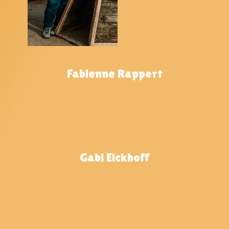
Fabienne Rappert
Gabi Eickhoff