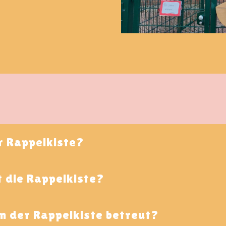
r Rappelkiste?
 die Rappelkiste?
n der Rappelkiste betreut?