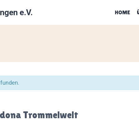
ingen e.V.
HOME
efunden.
ndona Trommelwelt