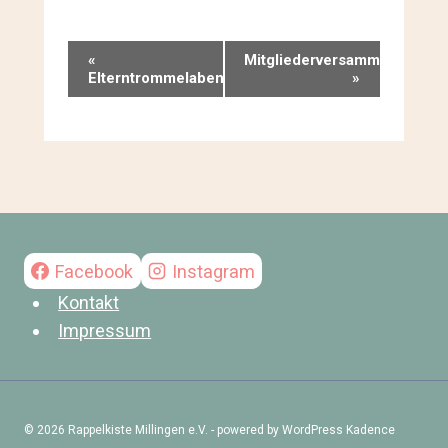
Veranstaltung-
«
Mitgliederversammlung
Elterntrommelabend
»
Navigation
Facebook
Instagram
Kontakt
Impressum
© 2026 Rappelkiste Millingen e.V. - powered by WordPress Kadence