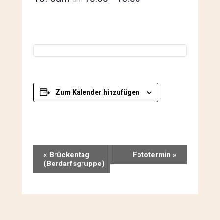
Zum Kalender hinzufügen
Veranstaltung-
«
Brückentag
Fototermin
»
(Berdarfsgruppe)
Navigation