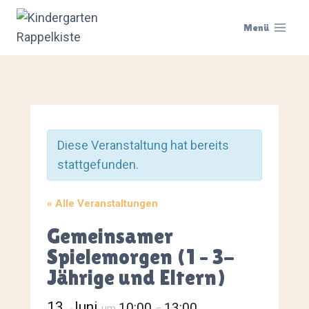
Zum
Inhalt
Menü
springen
Diese Veranstaltung hat bereits
stattgefunden.
« Alle Veranstaltungen
Gemeinsamer
Spielemorgen (1 – 3-
Jährige und Eltern)
13. Juni
10:00
13:00
um
–